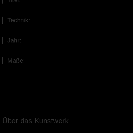
Titel:
Ende des Weges
Technik:
Öl auf Leinwand
Jahr:
2018
Maße:
40 x 30 cm (H x B)
Über das Kunstwerk