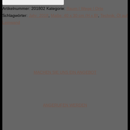
Weges,
Artikelnummer:
201802
Kategorie:
Raum | Wege | Orte
2018
Schlagwörter:
Jahr: 2018
,
Maße: 40 x 30 cm (H x B)
,
Technik: Öl auf
Menge
Leinwand
MACHEN SIE UNS EIN ANGEBOT
ANGERUFEN WERDEN