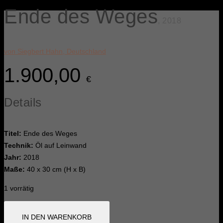
Ende des Weges
, 2018
von Siegbert Hahn, Deutschland
1.900,00
€
Details
Titel:
Ende des Weges
Technik:
Öl auf Leinwand
Jahr:
2018
Maße:
40 x 30 cm (H x B)
1 vorrätig
Ende
IN DEN WARENKORB
des