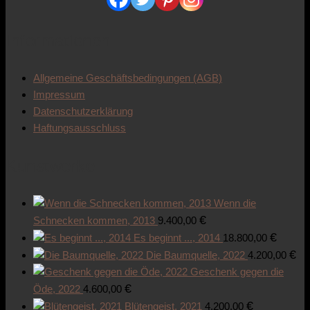
Informationen
Allgemeine Geschäftsbedingungen (AGB)
Impressum
Datenschutzerklärung
Haftungsausschluss
Kunstwerke
Wenn die
€
Schnecken kommen, 2013
9.400,00
€
Es beginnt ..., 2014
18.800,00
€
Die Baumquelle, 2022
4.200,00
Geschenk gegen die
€
Öde, 2022
4.600,00
€
Blütengeist, 2021
4.200,00