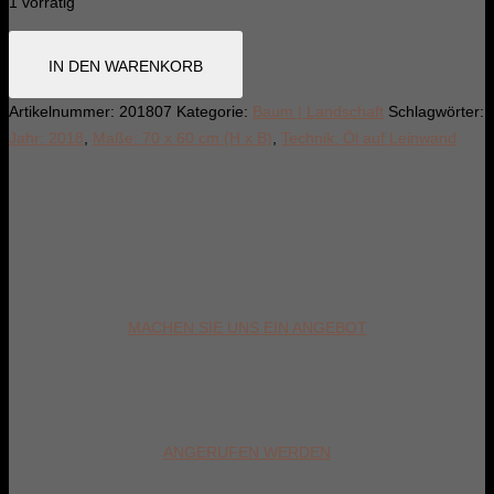
1 vorrätig
Die
IN DEN WARENKORB
Siegerblüte,
2018
Artikelnummer:
201807
Kategorie:
Baum | Landschaft
Schlagwörter:
Menge
Jahr: 2018
,
Maße: 70 x 60 cm (H x B)
,
Technik: Öl auf Leinwand
MACHEN SIE UNS EIN ANGEBOT
ANGERUFEN WERDEN