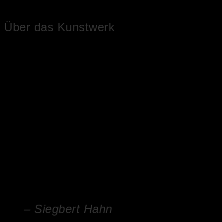
Über das Kunstwerk
Auf einem Felsblock wächst eine wunderschöne weisse Blüte aus
einem Meer von grünen Pflanzen. Der Felsblock wird durch
zahlreiche Blütentriebe durchlöchert und steht in einer
sommerlichen Landschaft. Das Gemälde im Gemälde wird umrahmt
mit einem Fries aus gelben und orange-farbenen Blüten. Das
Ölgemälde verfügt über einen einzelgefertigten Modellrahmen und
ist auf der Rückseite betitelt, datiert sowie signiert.
– Siegbert Hahn