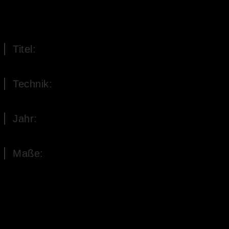
Titel:
Die Siegerblüte
Technik:
Öl auf Leinwand
Jahr:
2018
Maße:
70 x 60 cm (H x B)