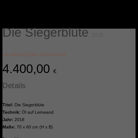
Die Siegerblüte
, 2018
von Siegbert Hahn, Deutschland
4.400,00
€
Details
Titel:
Die Siegerblüte
Technik:
Öl auf Leinwand
Jahr:
2018
Maße:
70 x 60 cm (H x B)