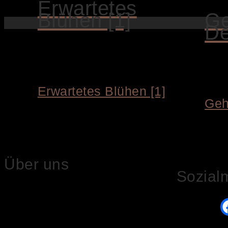
Erwartetes
Blühen [1]
G
De
IN DEN WARENKORB
IN D
Erwartetes Blühen [1]
Geh
3.800,00
€
3.900,
Siegbert Hahn 
Über uns
Sozial
Hier präsentieren wir die Bildwelt von Siegbert
Hahn. Seine Bilder hängen in vielen privaten
Sammlungen in Europe, USA, Japan und