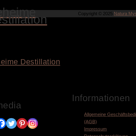
eheime
Copyright © 2025
Natura My
stillation
EN WARENKORB
eime Destillation
00
€
in den Sozialen Medien:
Informationen
media
Allgemeine Geschäftsbed
(AGB)
Impressum