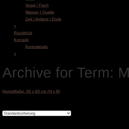
Vogel | Fisch
Wasser | Quelle
Zeit | Anfang | Ende
+
Rückblick
Kontakt
Kontodetails
+
Archive for Term: 
Home
Maße: 50 x 60 cm (H x B)
Alle 2 Ergebnisse werden angezeigt