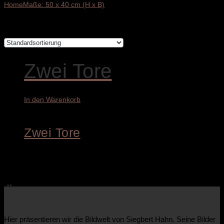
Home
Maße: 50 x 40 cm (H x B)
Einzelnes Ergebnis wird angezeigt
Zwei Tore
In den Warenkorb
Zwei Tore
4.200,00
€
Über uns
Hier präsentieren wir die Bildwelt von Siegbert Hahn. Seine Bilder