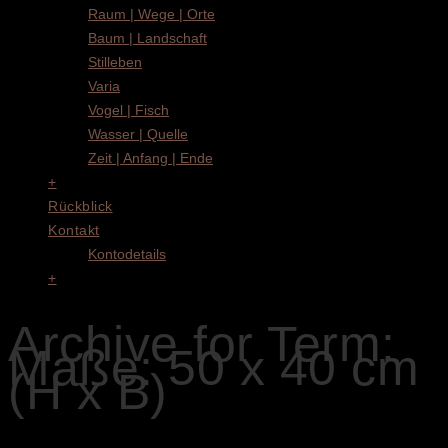
Raum | Wege | Orte
Baum | Landschaft
Stilleben
Varia
Vogel | Fisch
Wasser | Quelle
Zeit | Anfang | Ende
+
Rückblick
Kontakt
Kontodetails
+
Archive for Term:
Maße: 50 x 40 cm
(H x B)