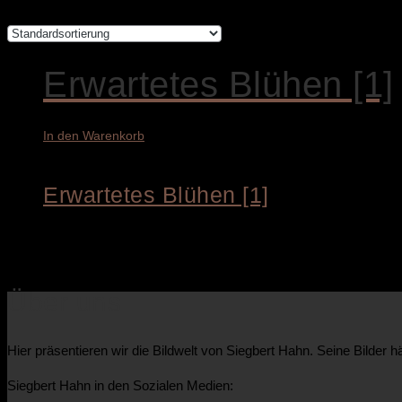
Erwartetes Blühen [1]
In den Warenkorb
Erwartetes Blühen [1]
3.800,00
€
Über uns
Hier präsentieren wir die Bildwelt von Siegbert Hahn. Seine Bilde
Siegbert Hahn in den Sozialen Medien: