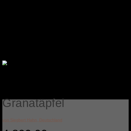
Werke in nationalen öffentlichen Sammlungen
Erfahrener Künstler
Werke mit Marktwert
Granatäpfel
von Siegbert Hahn, Deutschland