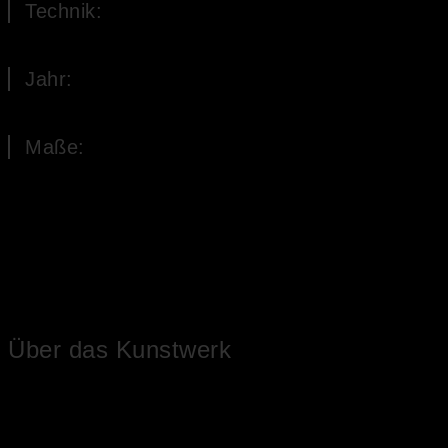
Technik:
Öl auf Holz
Jahr:
1977
Maße:
20 x 225 cm (H x B)
Über das Kunstwerk
Im Mittelpunkt des Bildes stehen drei Granatäpfel vor einer
einfachen Landschaft mit Bergkette im Hintergrund unter blauem