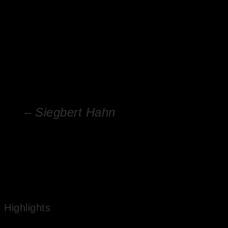
Himmel. Die Granatäpfel wurden in Originalgrösse gemalt. Das
Innere des aufgebrochenen Granatapfels wird sehr realistisch
dargestellt. Das Gemälde verfügt über einen original alten Rahmen.
– Siegbert Hahn
Der Natur wohnt ein Geheimnis inne. Es ist das Geheim
des Lebens
Highlights