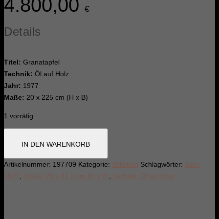
4.800,00
€
Details
Titel:
Granatapfel
Technik:
Öl auf Holz
Jahr:
1977
Maße:
20 x 225 cm (H x B)
1 vorrätig
Granatäpfel
IN DEN WARENKORB
Menge
Artikelnummer:
197709
Kategorie:
Stilleben
Schlagwörter:
Jahr:
1977
,
Maße: 20 x 22.5 cm (H x B)
,
Technik: Öl auf Holz