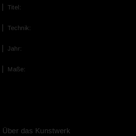
Titel:
Das Blüten-Ei
Technik:
Öl auf Leinwand
Jahr:
1988
Maße:
80 x 100 cm (H x B)
Über das Kunstwerk