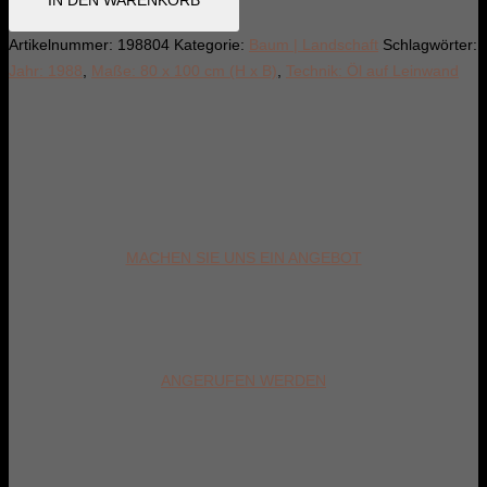
Blüten-
Ei
Artikelnummer:
198804
Kategorie:
Baum | Landschaft
Schlagwörter:
[2]
Jahr: 1988
,
Maße: 80 x 100 cm (H x B)
,
Technik: Öl auf Leinwand
Menge
MACHEN SIE UNS EIN ANGEBOT
ANGERUFEN WERDEN