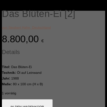
Das Blüten-Ei [2]
von Siegbert Hahn, Deutschland
8.800,00
€
Details
Titel:
Das Blüten-Ei
Technik:
Öl auf Leinwand
Jahr:
1988
Maße:
80 x 100 cm (H x B)
1 vorrätig
Das
IN DEN WARENKORB