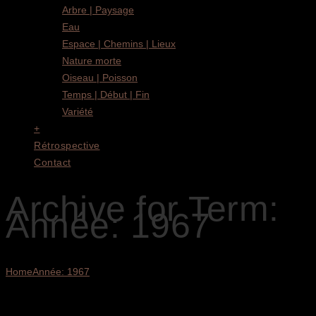
Arbre | Paysage
Eau
Espace | Chemins | Lieux
Nature morte
Oiseau | Poisson
Temps | Début | Fin
Variété
+
Rétrospective
Contact
Archive for Term:
Année: 1967
Home
Année: 1967
2 résultats affichés