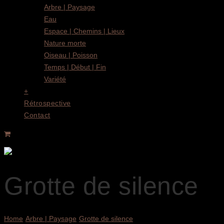
Arbre | Paysage
Eau
Espace | Chemins | Lieux
Nature morte
Oiseau | Poisson
Temps | Début | Fin
Variété
+
Rétrospective
Contact
Grotte de silence
Home
Arbre | Paysage
Grotte de silence