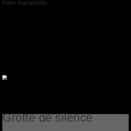
Faits marquants
Oeuvres dans des collections publiques nationales
Artiste expérimenté
Artiste coté
Grotte de silence