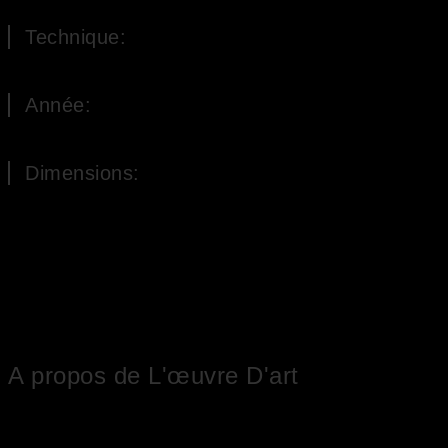
Grotte de silence
Technique:
Huile sur Toile
Année:
1967
Dimensions:
79 x 100 cm (H x L)
A propos de L'œuvre D'art
Au centre de la peinture à l’huile se trouve une grotte à deux étages