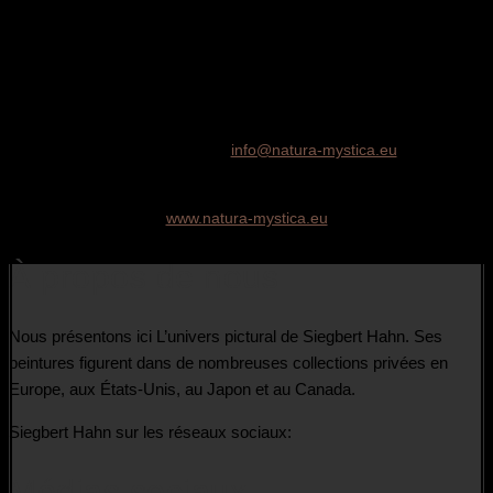
Gymnich ».
Nous vous proposons exclusivement des originaux avec des cadres
de modèles fabriqués individuellement à des prix raisonnables.
Si vous êtes intéressé, veuillez nous envoyer un bref courrier à
l’adresse suivante:
info@natura-mystica.eu
Vous pouvez trouver d’autres peintures à l’adresse suivante:
www.natura-mystica.eu
À propos de nous
Nous présentons ici L’univers pictural de Siegbert Hahn. Ses
peintures figurent dans de nombreuses collections privées en
Europe, aux États-Unis, au Japon et au Canada.
Siegbert Hahn sur les réseaux sociaux:
Médias sociaux