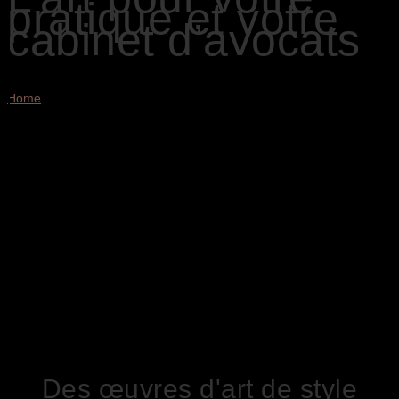
pratique et votre
cabinet d’avocats
Home
Siegbert Hahn, « Unter dem Herbstbaum », 2002
Les heures de travail dans votre bureau, votre cabinet ou votre
étude d’avocats seront agrémentées de peintures à l’huile originales
vendues directement de l’artiste. Vos clients, patients ou
consommateurs se sentiront à l’aise dans l’ambiance élégante et
vous félicitent pour votre goût pour l’art. Laissez une bonne
impression!
Des œuvres d'art de style