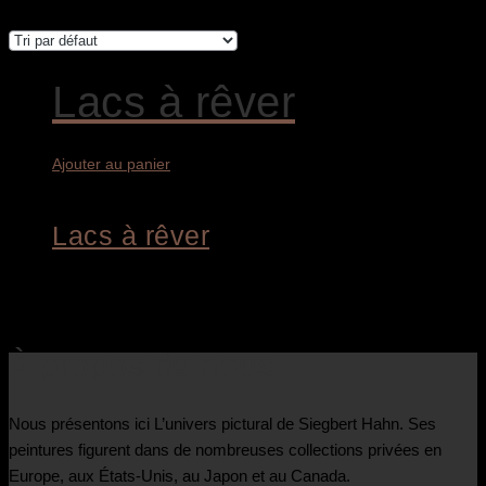
Lacs à rêver
Ajouter au panier
Lacs à rêver
1.800,00
€
À propos de nous
Nous présentons ici L’univers pictural de Siegbert Hahn. Ses
peintures figurent dans de nombreuses collections privées en
Europe, aux États-Unis, au Japon et au Canada.