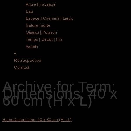
Arbre | Paysage
Eau
Espace | Chemins | Lieux
Nature morte
Oiseau | Poisson
Temps | Début | Fin
Variété
+
Rétrospective
Contact
Archive for Term:
Dimensions: 40 x
60 cm (H x L)
Home
Dimensions: 40 x 60 cm (H x L)
Voici le seul résultat