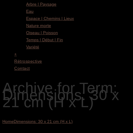
Arbre | Paysage
Eau
Espace | Chemins | Lieux
Nature morte
Oiseau | Poisson
Temps | Début | Fin
Variété
+
Rétrospective
Contact
Archive for Term:
Dimensions: 30 x
21 cm (H x L)
Home
Dimensions: 30 x 21 cm (H x L)
3 résultats affichés