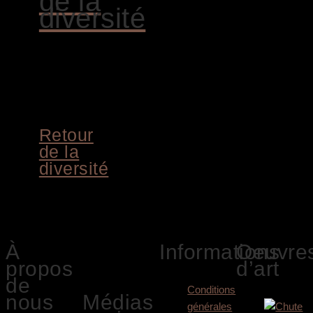
de la
diversité
AJOUTER
AU
PANIER
Retour
de la
diversité
4.200,00
€
Siegbert Hahn
À
Informations
Oeuvre
sur les réseaux
propos
d’art
sociaux:
de
Conditions
nous
Médias
générales