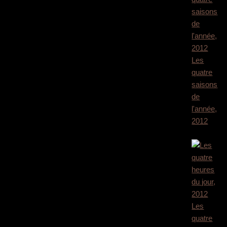
Les
quatre
saisons
de
l'année,
2012
1.800,00
€
Les
quatre