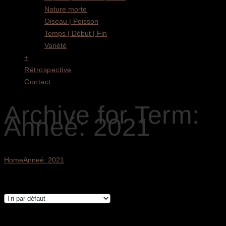
Nature morte
Oiseau | Poisson
Temps | Début | Fin
Variété
+
Rétrospective
Contact
Archive for Term:
Anneé: 2021
Home
Anneé: 2021
4 résultats affichés