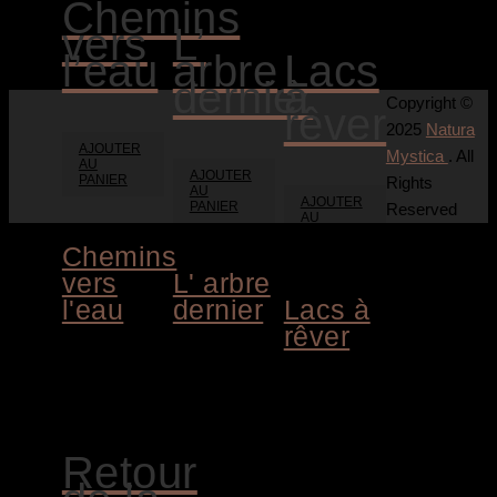
Chemins
vers
L’
l’eau
arbre
Lacs
dernier
à
Copyright ©
rêver
2025
Natura
AJOUTER
Mystica
. All
AU
AJOUTER
PANIER
Rights
AU
AJOUTER
PANIER
Reserved
AU
PANIER
Chemins
vers
L' arbre
l'eau
dernier
Lacs à
rêver
3.600,00
€
4.200,00
€
1.800,00
€
Retour