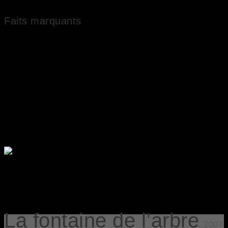
Faits marquants
Oeuvres dans des collections publiques nationales
Artiste expérimenté
Artiste coté
La fontaine de l’arbre
, 2007