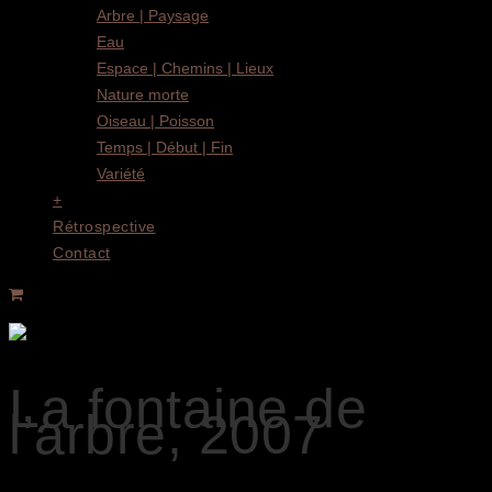
Arbre | Paysage
Eau
Espace | Chemins | Lieux
Nature morte
Oiseau | Poisson
Temps | Début | Fin
Variété
+
Rétrospective
Contact
La fontaine de
l’arbre, 2007