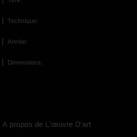
La fontaine de l’arbre
Technique:
Huile sur Toile
Année:
2007
Dimensions:
60 x 60 cm (H x L)
A propos de L'œuvre D'art