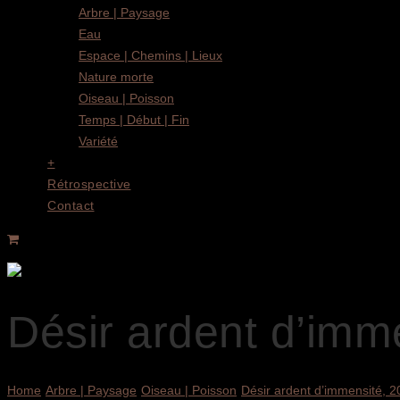
Arbre | Paysage
Eau
Espace | Chemins | Lieux
Nature morte
Oiseau | Poisson
Temps | Début | Fin
Variété
+
Rétrospective
Contact
Désir ardent d’imm
Home
Arbre | Paysage
Oiseau | Poisson
Désir ardent d’immensité, 